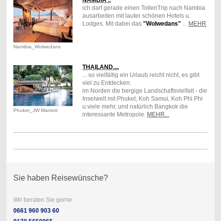
ich darf gerade einen TollenTrip nach Nambia
ausarbeiten mit lauter schönen Hotels u.
Lodges. Mit dabei das
"Wolwedans"
...
MEHR
Namibia_Wolwedans
THAILAND....
... so vielfältig ein Urlaub reicht nicht, es gibt
viel zu Entdecken:
im Norden die bergige Landschaftsvielfalt - die
Inselwelt mit Phuket, Koh Samui, Koh Phi Phi
u.viele mehr, und natürlich Bangkok die
Phuket_JW Marriott
interessante Metropole.
MEHR...
Sie haben Reisewünsche?
Wir beraten Sie gerne.
0661 960 903 60